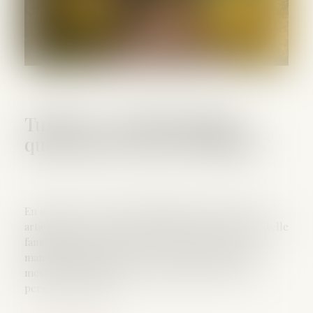
Tutelle et conflit familial :
quelle place pour la famille ?
En matière de protection juridique des majeurs, les
articles 449 et 450 du Code civil prévoient que la tutelle
familiale doit être préférée à celle exercée par un
mandataire judiciaire, dès lors qu’un proche est en
mesure d’assumer la mesure dans l’intérêt de la
personne protégée...