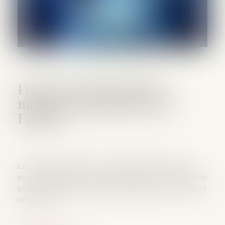
Fin de vie droit à l'aide à
mourir Proposition de loi
Falorni
La proposition de loi crée un droit à l'aide à mourir
pour les malades majeurs condamnés par une affection
grave et qui en ont exprimé la demande, sous certaines
conditions...