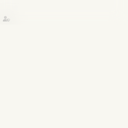
Historique
Patrimoine et succession
09
mai
Calcul des droits de succession : à
qui la dette ?