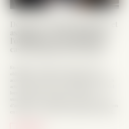
Devoir de conseil du notaire et
assurance-vie : le point sur
l'obligation d'information en
cas de partage successoral
En matière successorale, le notaire est tenu à une
obligation de conseil envers les parties qu’il
accompagne, notamment lorsqu’il intervient dans un
acte de partage. Ce devoir est d’autant plus essentiel
lorsque le partage porte sur des éléments
susceptibles de contestation, tels que des contrats
d’assurance-vie susceptibles d’être soumis à réduction
en raison de leur caractère potentiellement excessif...
Lire la suite