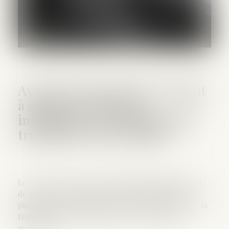
Avis sur le projet de loi "visant
à offrir des réponses
immédiates aux phénomènes
troublant l’ordre public"
Le 25 mars 2026, le Gouvernement a déposé le projet
de loi « visant à offrir des réponses immédiates aux
phénomènes troublant l’ordre public, la sécurité et la
tranquillité de nos concitoyens », en procédure
accélérée...