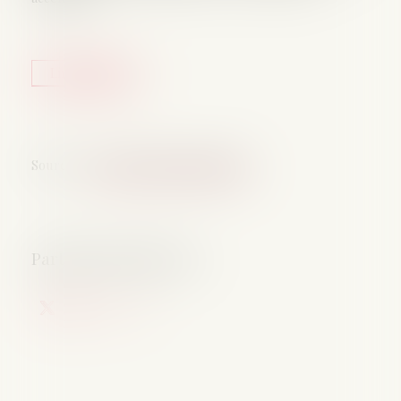
Lire la suite
Source :
www.defenseurdesdroits.fr